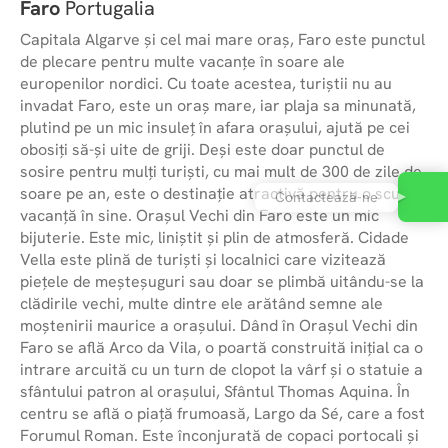
Faro
Portugalia
Capitala Algarve și cel mai mare oraș, Faro este punctul
de plecare pentru multe vacanțe în soare ale
europenilor nordici. Cu toate acestea, turiștii nu au
invadat Faro, este un oraș mare, iar plaja sa minunată,
plutind pe un mic insuleț în afara orașului, ajută pe cei
obosiți să-și uite de griji. Deși este doar punctul de
sosire pentru mulți turiști, cu mai mult de 300 de zile de
soare pe an, este o destinație atractivă pentru o scurtă
Contactează-ne
vacanță în sine. Orașul Vechi din Faro este un mic
bijuterie. Este mic, liniștit și plin de atmosferă. Cidade
Vella este plină de turiști și localnici care vizitează
piețele de meșteșuguri sau doar se plimbă uitându-se la
clădirile vechi, multe dintre ele arătând semne ale
moștenirii maurice a orașului. Dând în Orașul Vechi din
Faro se află Arco da Vila, o poartă construită inițial ca o
intrare arcuită cu un turn de clopot la vârf și o statuie a
sfântului patron al orașului, Sfântul Thomas Aquina. În
centru se află o piață frumoasă, Largo da Sé, care a fost
Forumul Roman. Este înconjurată de copaci portocali și