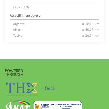
Faro (FAO)
Atracții în apropiere
Algarve
a 18,01 km
Altura
a 40,23 km
Tavira
a 26,71 km
POWERED
THROUGH