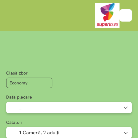
+
Creează-ți circuitul
Hotel
Bilete de a
Zbor + Hotel
Clasă zbor
Dată plecare
Călători
1 Cameră,
2 adulți