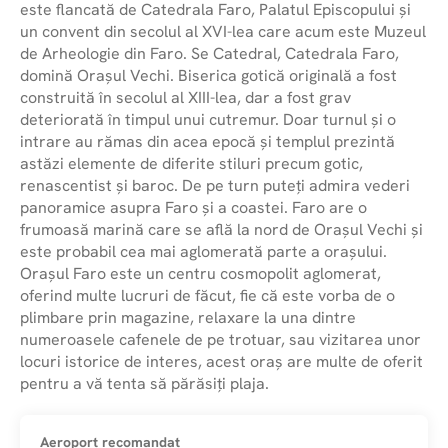
este flancată de Catedrala Faro, Palatul Episcopului și
un convent din secolul al XVI-lea care acum este Muzeul
de Arheologie din Faro. Se Catedral, Catedrala Faro,
domină Orașul Vechi. Biserica gotică originală a fost
construită în secolul al XIII-lea, dar a fost grav
deteriorată în timpul unui cutremur. Doar turnul și o
intrare au rămas din acea epocă și templul prezintă
astăzi elemente de diferite stiluri precum gotic,
renascentist și baroc. De pe turn puteți admira vederi
panoramice asupra Faro și a coastei. Faro are o
frumoasă marină care se află la nord de Orașul Vechi și
este probabil cea mai aglomerată parte a orașului.
Orașul Faro este un centru cosmopolit aglomerat,
oferind multe lucruri de făcut, fie că este vorba de o
plimbare prin magazine, relaxare la una dintre
numeroasele cafenele de pe trotuar, sau vizitarea unor
locuri istorice de interes, acest oraș are multe de oferit
pentru a vă tenta să părăsiți plaja.
Aeroport recomandat