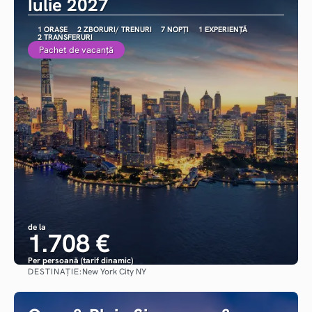
Iulie 2027
1 ORAȘE
2 ZBORURI/ TRENURI
7 NOPȚI
1 EXPERIENȚĂ
2 TRANSFERURI
Pachet de vacanță
de la
1.708 €
Per persoană (tarif dinamic)
DESTINAȚIE:
New York City NY
Vezi detalii