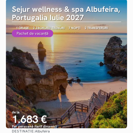
Sejur wellness & spa Albufeira,
Portugalia Iulie 2027
1 ORAȘE
2 ZBORURI/ TRENURI
7 NOPȚI
2 TRANSFERURI
Pachet de vacanță
de la
1.683 €
Per persoană (tarif dinamic)
DESTINAȚIE:
Albufeira