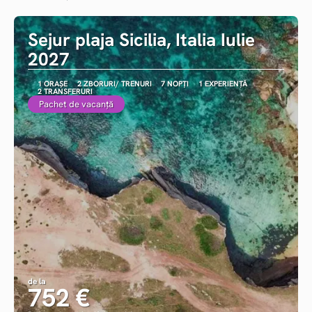
Vezi detalii
Sejur plaja Sicilia, Italia Iulie
2027
1 ORAȘE
2 ZBORURI/ TRENURI
7 NOPȚI
1 EXPERIENȚĂ
2 TRANSFERURI
Pachet de vacanță
de la
752 €