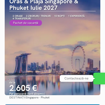
Oras & Plaja Singapore &
Phuket Iulie 2027
2 ORAȘE
3 ZBORURI/ TRENURI
10 NOPȚI
1 EXPERIENȚĂ
4 TRANSFERURI
Pachet de vacanță
Contactează-ne
de la
2.605 €
Per persoană (tarif dinamic)
DESTINAȚII
Singapore · Phuket
Vezi detalii