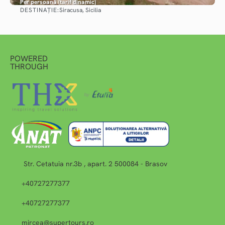
Per persoană (tarif dinamic)
DESTINAȚIE:
Siracusa, Sicilia
Vezi detalii
POWERED
THROUGH
Str. Cetatuia nr.3b , apart. 2 500084 - Brasov
+40727277377
+40727277377
mircea@supertours.ro