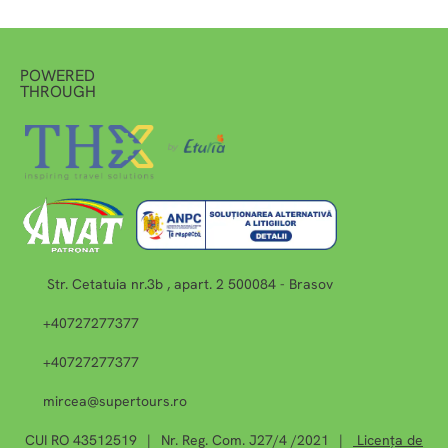
POWERED
THROUGH
Str. Cetatuia nr.3b , apart. 2 500084 - Brasov
+40727277377
+40727277377
mircea@supertours.ro
CUI RO 43512519
|
Nr. Reg. Com. J27/4 /2021
|
Licența de