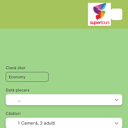
+
Creează-ți circuitul
Hotel
Bilete de a
Zbor + Hotel
Clasă zbor
Dată plecare
Călători
1 Cameră,
2 adulți