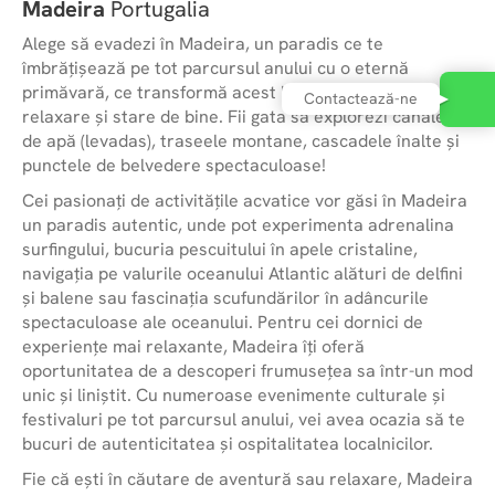
Madeira
Portugalia
Alege să evadezi în Madeira, un paradis ce te
îmbrățișează pe tot parcursul anului cu o eternă
primăvară, ce transformă acest loc într-o oază de
Contactează-ne
relaxare și stare de bine. Fii gata să explorezi canalele
de apă (levadas), traseele montane, cascadele înalte și
punctele de belvedere spectaculoase!
Cei pasionați de activitățile acvatice vor găsi în Madeira
un paradis autentic, unde pot experimenta adrenalina
surfingului, bucuria pescuitului în apele cristaline,
navigația pe valurile oceanului Atlantic alături de delfini
și balene sau fascinația scufundărilor în adâncurile
spectaculoase ale oceanului. Pentru cei dornici de
experiențe mai relaxante, Madeira îți oferă
oportunitatea de a descoperi frumusețea sa într-un mod
unic și liniștit. Cu numeroase evenimente culturale și
festivaluri pe tot parcursul anului, vei avea ocazia să te
bucuri de autenticitatea și ospitalitatea localnicilor.
Fie că ești în căutare de aventură sau relaxare, Madeira