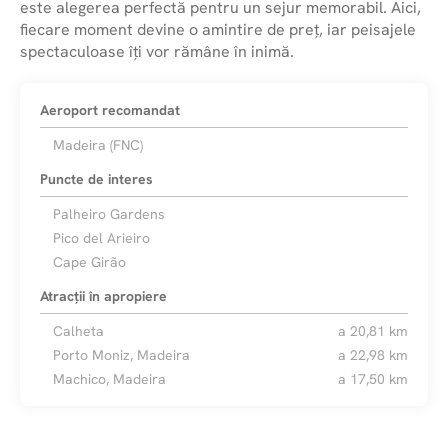
este alegerea perfectă pentru un sejur memorabil. Aici,
fiecare moment devine o amintire de preț, iar peisajele
spectaculoase îți vor rămâne în inimă.
Aeroport recomandat
Madeira (FNC)
Puncte de interes
Palheiro Gardens
Pico del Arieiro
Cape Girão
Atracții în apropiere
Calheta
a 20,81 km
Porto Moniz, Madeira
a 22,98 km
Machico, Madeira
a 17,50 km