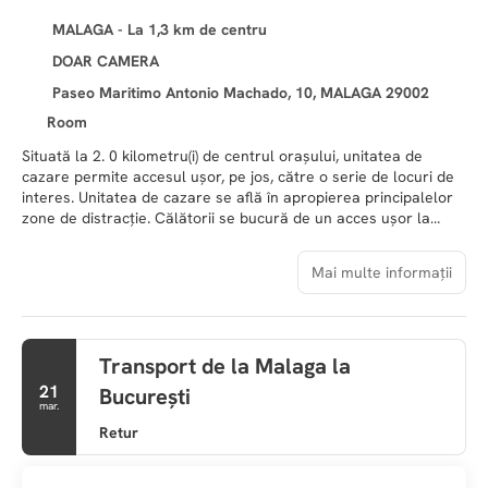
MALAGA - La 1,3 km de centru
DOAR CAMERA
Paseo Maritimo Antonio Machado, 10, MALAGA 29002
Room
Situată la 2. 0 kilometru(i) de centrul orașului, unitatea de
cazare permite accesul ușor, pe jos, către o serie de locuri de
interes. Unitatea de cazare se află în apropierea principalelor
zone de distracție. Călătorii se bucură de un acces ușor la
mijloacele de transport public. Cea mai apropiată plajă se află
la 500 metri de unitatea de cazare. Unitatea de cazare se află
Mai multe informații
la 100 metri de mers pe jos de port. Ilunion Malaga numără un
total de 179 dormitoare. Conexiunea Wi-Fi la internet este
disponibilă pentru un plus de confort şi comoditate. În plus,
incinta oferă servicii de recepţie pe durata întregii zile. Paturile
Transport de la Malaga la
suplimentare nu sunt disponibile la acest hotel. nullCălătorii
care sosesc cu maşina vor aprecia parcarea disponibilă la
21
București
Ilunion Malaga. Această proprietate este dedicată respectării
mar.
practicilor durabile ecologice. Călătorii de afaceri vor aprecia
Retur
confortul oferit de facilităţile de business ale proprietăţii,
ideale pentru o zi productivă de muncă. Toți oaspeții care stau
la această proprietate se pot bucura de o masă delicioasă la