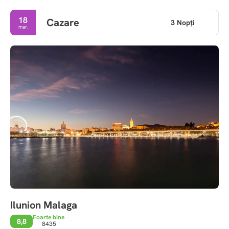
18
Cazare
3 Nopţi
mar.
Ilunion Malaga
Foarte bine
8,8
8435