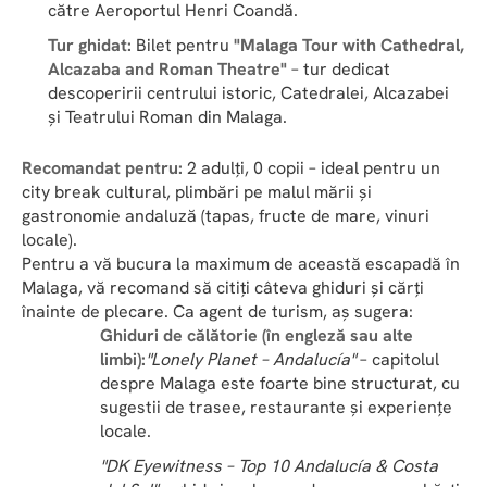
către Aeroportul Henri Coandă.
Tur ghidat:
 Bilet pentru 
"Malaga Tour with Cathedral, 
Alcazaba and Roman Theatre"
 – tur dedicat 
descoperirii centrului istoric, Catedralei, Alcazabei 
și Teatrului Roman din Malaga.
Recomandat pentru:
 2 adulți, 0 copii – ideal pentru un 
city break cultural, plimbări pe malul mării și 
gastronomie andaluză (tapas, fructe de mare, vinuri 
locale).
Pentru a vă bucura la maximum de această escapadă în 
Malaga, vă recomand să citiți câteva ghiduri și cărți 
înainte de plecare. Ca agent de turism, aș sugera:
Ghiduri de călătorie (în engleză sau alte 
limbi):
"Lonely Planet – Andalucía"
 – capitolul 
despre Malaga este foarte bine structurat, cu 
sugestii de trasee, restaurante și experiențe 
locale.
"DK Eyewitness – Top 10 Andalucía & Costa 