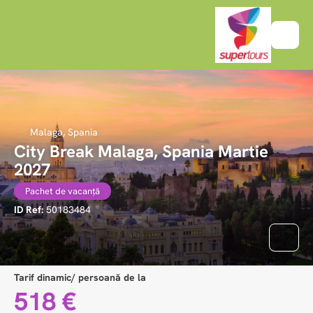
Malaga, Spania
City Break Malaga, Spania Martie
2027
Pachet de vacanță
ID Ref:
50183484
Tarif dinamic/ persoană de la
518 €