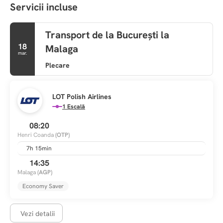
Servicii incluse
Transport de la București la
18
Malaga
mar.
Plecare
LOT Polish Airlines
1 Escală
08:20
Henri Coanda
(OTP)
7h 15min
14:35
Malaga
(AGP)
Economy Saver
Vezi detalii