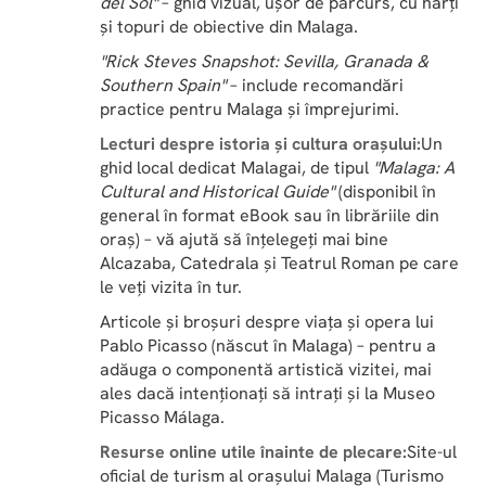
del Sol"
 – ghid vizual, ușor de parcurs, cu hărți 
și topuri de obiective din Malaga.
"Rick Steves Snapshot: Sevilla, Granada & 
Southern Spain"
 – include recomandări 
practice pentru Malaga și împrejurimi.
Lecturi despre istoria și cultura orașului:
Un 
ghid local dedicat Malagai, de tipul 
"Malaga: A 
Cultural and Historical Guide"
 (disponibil în 
general în format eBook sau în librăriile din 
oraș) – vă ajută să înțelegeți mai bine 
Alcazaba, Catedrala și Teatrul Roman pe care 
le veți vizita în tur.
Articole și broșuri despre viața și opera lui 
Pablo Picasso (născut în Malaga) – pentru a 
adăuga o componentă artistică vizitei, mai 
ales dacă intenționați să intrați și la Museo 
Picasso Málaga.
Resurse online utile înainte de plecare:
Site-ul 
oficial de turism al orașului Malaga (Turismo 