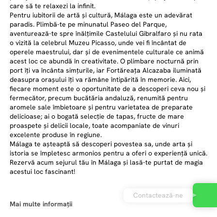
care să te relaxezi la infinit.
Pentru iubitorii de artă și cultură, Málaga este un adevărat
paradis. Plimbă-te pe minunatul Paseo del Parque,
aventurează-te spre înălțimile Castelului Gibralfaro și nu rata
o vizită la celebrul Muzeu Picasso, unde vei fi încântat de
operele maestrului, dar și de evenimentele culturale ce animă
acest loc ce abundă în creativitate. O plimbare nocturnă prin
port îți va încânta simțurile, iar Fortăreața Alcazaba iluminată
deasupra orașului îți va rămâne întipărită în memorie. Aici,
fiecare moment este o oportunitate de a descoperi ceva nou și
fermecător, precum bucătăria andaluză, renumită pentru
aromele sale îmbietoare și pentru varietatea de preparate
delicioase; ai o bogată selecție de tapas, fructe de mare
proaspete și delicii locale, toate acompaniate de vinuri
excelente produse în regiune.
Málaga te așteaptă să descoperi povestea sa, unde arta și
istoria se împletesc armonios pentru a oferi o experiență unică.
Rezervă acum sejurul tău în Málaga și lasă-te purtat de magia
acestui loc fascinant!
Contactează-ne
Mai multe informații