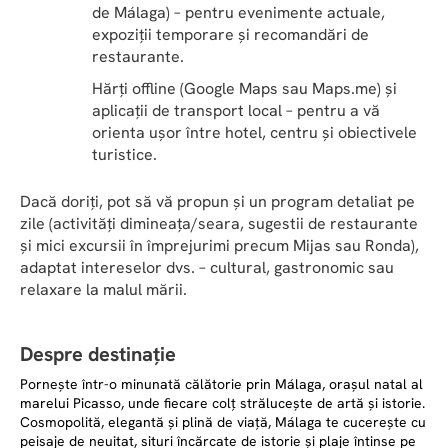
de Málaga) – pentru evenimente actuale, 
expoziții temporare și recomandări de 
restaurante.
Hărți offline (Google Maps sau Maps.me) și 
aplicații de transport local – pentru a vă 
orienta ușor între hotel, centru și obiectivele 
turistice.
Dacă doriți, pot să vă propun și un program detaliat pe 
zile (activități dimineața/seara, sugestii de restaurante 
și mici excursii în împrejurimi precum Mijas sau Ronda), 
adaptat intereselor dvs. – cultural, gastronomic sau 
relaxare la malul mării.
Despre destinație
Pornește într-o minunată călătorie prin Málaga, orașul natal al
marelui Picasso, unde fiecare colț strălucește de artă și istorie.
Cosmopolită, elegantă și plină de viață, Málaga te cucerește cu
peisaje de neuitat, situri încărcate de istorie și plaje întinse pe