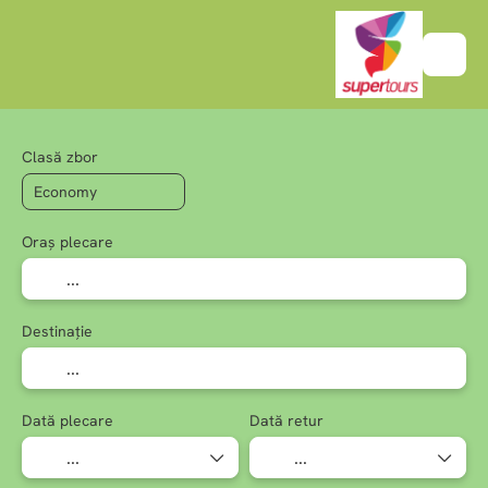
Clasă zbor
Oraș plecare
Destinație
Dată plecare
Dată retur