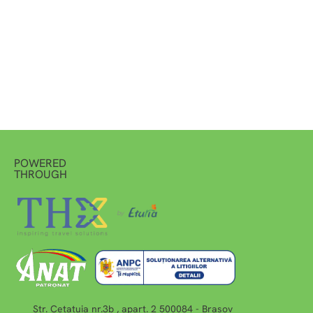
POWERED
THROUGH
Str. Cetatuia nr.3b , apart. 2 500084 - Brasov